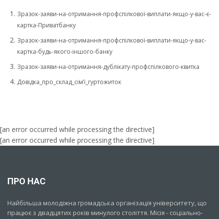
Зразок-заяви-на-отримання-профспілкової-виплати-якщо-у-вас-є-
картка-Приватбанку
Зразок-заяви-на-отримання-профспілкової-виплати-якщо-у-вас-
картка-будь-якого-іншого-банку
Зразок-заяви-на-отримання-дублікату-профспілкового-квитка
Довiдка_про_склад_сiм’ї_гуртожиток
[an error occurred while processing the directive]
[an error occurred while processing the directive]
ПРО НАС
Найбільша молодіжна громадська організація університету, що
працює з двадцятих років минулого століття. Місія - соціально-