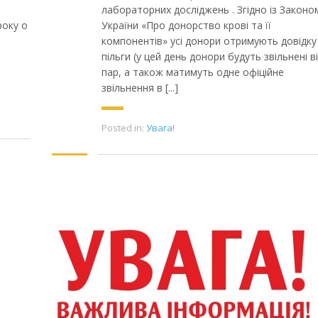
лабораторних досліджень . Згідно із Законо
року о
України «Про донорство крові та її
компонентів» усі донори отримують довідку
пільги (у цей день донори будуть звільнені в
пар, а також матимуть одне офіційне
звільнення в [...]
Posted in:
Увага!