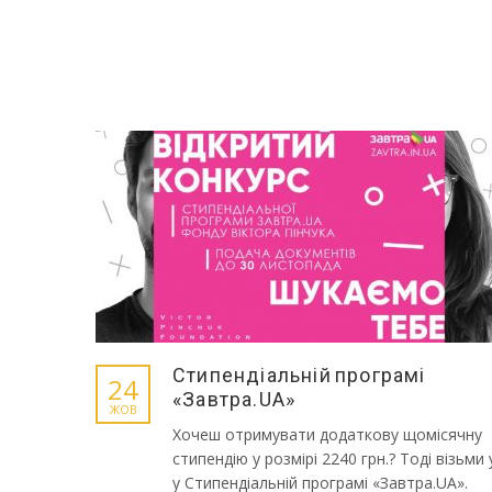
Стипендіальній програмі
24
«Завтра.UA»
ЖОВ
Хочеш отримувати додаткову щомісячну
стипендію у розмірі 2240 грн.? Тоді візьми
у Стипендіальній програмі «Завтра.UA».