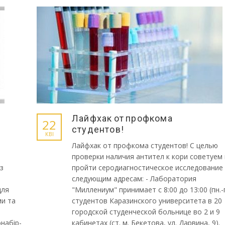
Лайфхак от профкома
22
студентов!
КВІ
Лайфхак от профкома студентов! С целью
проверки наличия антител к кори советуем
з
пройти серодиагностическое исследование
следующим адресам: - Лаборатория
для
"Миллениум" принимает с 8:00 до 13:00 (пн.-
ми та
студентов Каразинского университета в 20
городской студенческой больнице во 2 и 9
онабір-
кабинетах (ст. м. Бекетова, ул. Дарвина, 9).