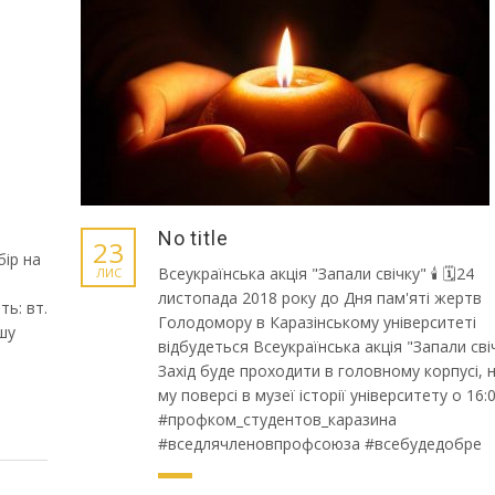
No title
23
бір на
Всеукраїнська акція "Запали свічку" 🕯 🗓24
ЛИС
листопада 2018 року до Дня пам'яті жертв
ть: вт.
Голодомору в Каразінському університеті
ішу
відбудеться Всеукраїнська акція "Запали свіч
Захід буде проходити в головному корпусі, н
му поверсі в музеї історії університету о 16:0
#профком_студентов_каразина
#вседлячленовпрофсоюза #всебудедобре