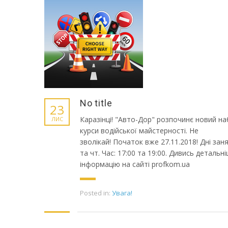
No title
23
Каразінці! "Авто-Дор" розпочинє новий на
ЛИС
курси водійської майстерності. Не
зволікай! Початок вже 27.11.2018! Дні заня
та чт. Час: 17:00 та 19:00. Дивись детальн
інформацію на сайті profkom.ua
Posted in:
Увага!