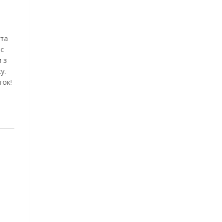
 та
ас
 з
у.
ток!