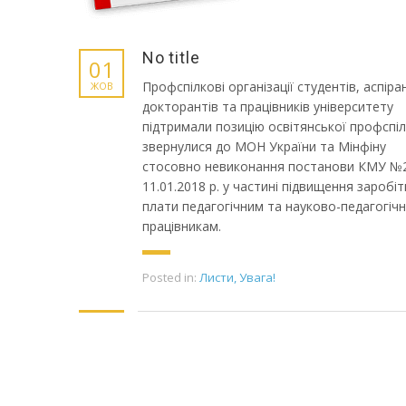
No title
01
Профспілкові організації студентів, аспіран
ЖОВ
докторантів та працівників університету
підтримали позицію освітянської профспіл
звернулися до МОН України та Мінфіну
стосовно невиконання постанови КМУ №2
11.01.2018 р. у частині підвищення заробіт
плати педагогічним та науково-педагогіч
працівникам.
Posted in:
Листи
,
Увага!