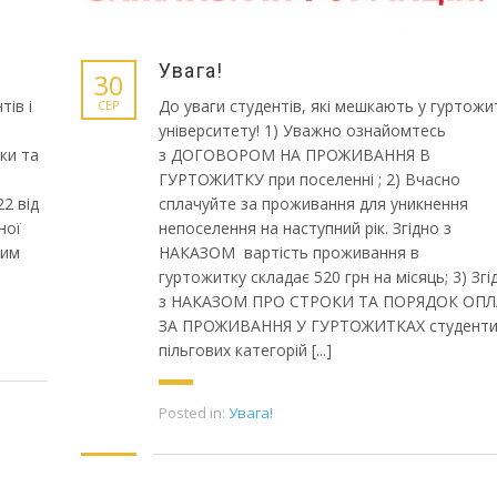
Увага!
30
тів і
До уваги студентів, які мешкають у гуртожи
СЕР
університету! 1) Уважно ознайомтесь
ки та
з ДОГОВОРОМ НА ПРОЖИВАННЯ В
ГУРТОЖИТКУ при поселенні ; 2) Вчасно
2 від
сплачуйте за проживання для уникнення
ної
непоселення на наступний рік. Згідно з
ним
НАКАЗОМ вартість проживання в
гуртожитку складає 520 грн на місяць; 3) Згі
з НАКАЗОМ ПРО СТРОКИ ТА ПОРЯДОК ОП
ЗА ПРОЖИВАННЯ У ГУРТОЖИТКАХ студент
пільгових категорій [...]
Posted in:
Увага!