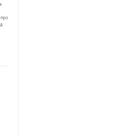
м
 про
ід