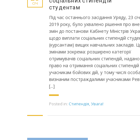
соціальних стипендій
СІЧ
студентам
Під час останнього засідання Уряду, 23 сі
2019 року, було ухвалено рішення про вн
змін до постанови Кабінету Міністрів Укра
щодо виплати соціальних стипендій студ
(курсантам) вищих навчальних закладів. 
змінами зокрема: розширено категорії
отримувачів соціальних стипендій, надано
право на отримання соціальних стипендій 
учасникам бойових дій, у тому числі особ
визнаним постраждалими учасниками Рев
[...]
Posted in:
Стипендія
,
Увага!