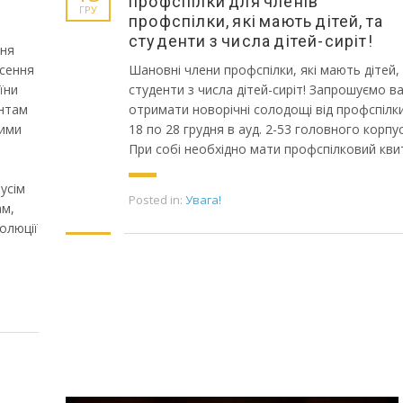
профспілки для членів
ГРУ
профспілки, які мають дітей, та
студенти з числа дітей-сиріт!
чня
есення
Шановні члени профспілки, які мають дітей,
їни
студенти з числа дітей-сиріт! Запрошуємо в
ентам
отримати новорічні солодощі від профспілки
Цими
18 по 28 грудня в ауд. 2-53 головного корпус
При собі необхідно мати профспілковий кви
усім
Posted in:
Увага!
ам,
олюції