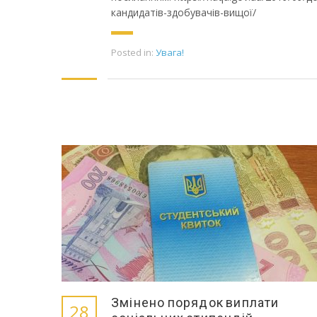
кандидатів-здобувачів-вищої/
Posted in:
Увага!
Змінено порядок виплати
28