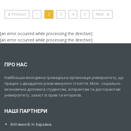
Previous
1
2
3
4
5
Next
[an error occurred while processing the directive]
[an error occurred while processing the directive]
ПРО НАС
Найбільша молодіжна громадська організація університету, що
працює з двадцятих років минулого століття. Місія - соціально-
економічна допомога студентам, аспірантам та докторантам
університету, захист їх прав та інтересів.
НАШІ ПАРТНЕРИ
ХНУ імені В. Н. Каразіна