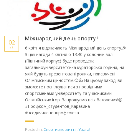
Міжнародний день спорту!
02
6 квітня відзначають Міжнародний день спорту.🎉
КВІ
З цієї нагоди 4 квітня о 13:40 у колонній залі
(Північний корпус) буде проведена
загальноуніверситетська кураторська година, на
якій будуть презентовані ролики, присвячені
Олімпійським цінностям.😊👍 На цьому заході ви
зможете поспілкуватися з провідними
спортсменами університету та учасниками
Олімпійських ігор. Запрошуємо всіх бажаючих!😉
#Профком_студентов_Каразина
#вседлячленовпрофсоюза
Posted in:
Спортивне життя
,
Увага!