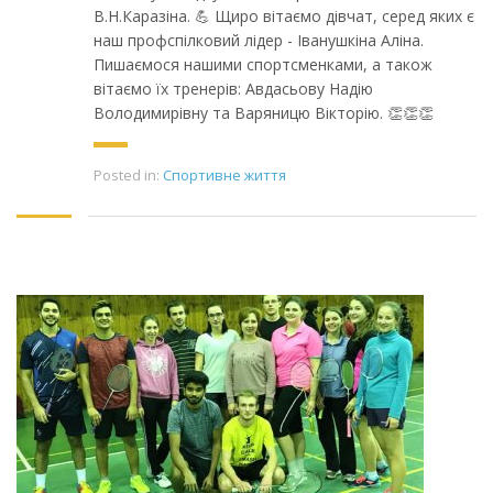
В.Н.Каразіна. 💪 Щиро вітаємо дівчат, серед яких є
наш профспілковий лідер - Іванушкіна Аліна.
Пишаємося нашими спортсменками, а також
вітаємо їх тренерів: Авдасьову Надію
Володимирівну та Варяницю Вікторію. 👏👏👏
Posted in:
Спортивне життя