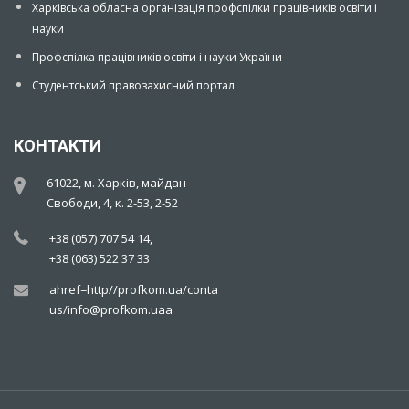
Харківська обласна організація профспілки працівників освіти і
науки
Профспілка працівників освіти і науки України
Студентський правозахисний портал
КОНТАКТИ
61022, м. Харків, майдан
Свободи, 4, к. 2-53, 2-52
+38 (057) 707 54 14,
+38 (063) 522 37 33
ahref=http//profkom.ua/contact-
us/info@profkom.uaa