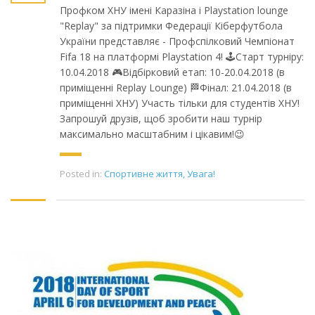
Профком ХНУ імені Каразіна і Playstation lounge
"Replay" за підтримки Федерації Кіберфутбола
України представляє - Профспілковий Чемпіонат
Fifa 18 на платформі Playstation 4! 🕹️Старт турніру:
10.04.2018 🎮Відбірковий етап: 10-20.04.2018 (в
приміщенні Replay Lounge) 🏁Фінал: 21.04.2018 (в
приміщенні ХНУ) Участь тільки для студентів ХНУ!
Запрошуй друзів, щоб зробити наш турнір
максимально масштабним і цікавим!😉
Posted in:
Спортивне життя
,
Увага!