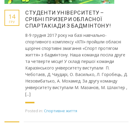
СТУДЕНТИ УНІВЕРСИТЕТУ –
14
СРІБНІ ПРИЗЕРИ ОБЛАСНОЇ
ГРУ
СПАРТАКІАДИ З БАДМІНТОНУ!
8-9 грудня 2017 року на базі навчально-
спортивного комплексу «ХПІ» пройшли обласні
щорічні спортивні змагання «Спорт протягом
життя» з бадмінтону. Наша команда посіла друге
та четверте місце! У складі першої команди
Каразінського університету виступали П.
Чеботаєв, Д. Чаударі, О. Василько, Л. Горобець, Д.
Незовибатько, А. Мохамед. За другу команду
університету виступали М. Мазанов, М. Шлахтер ,
[...]
Posted in:
Спортивне життя