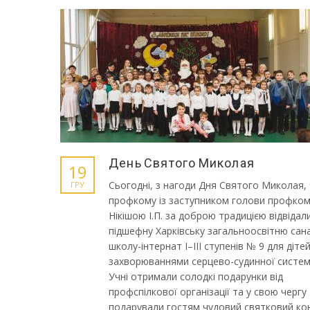
День Святого Миколая
19
Сьогодні, з нагоди Дня Святого Миколая,
ГРУ
профкому із заступником голови профко
Нікішою І.П. за доброю традицією відвідал
підшефну Харківську загальноосвітню сан
школу-інтернат І–ІІІ ступенів № 9 для дітей
захворюваннями серцево-судинної систем
Учні отримали солодкі подарунки від
профспілкової організації та у свою чергу
подарували гостям чудовий святковий ко