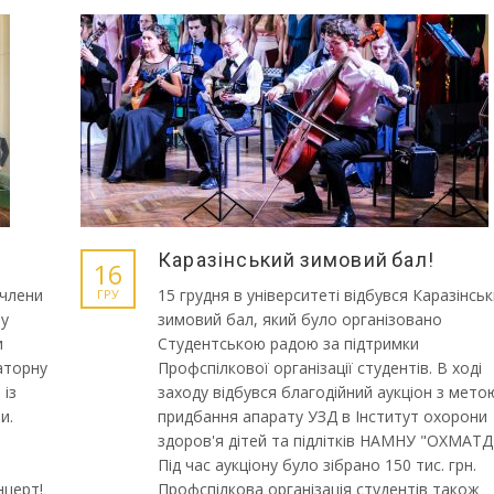
Каразінський зимовий бал!
16
 члени
15 грудня в університеті відбувся Каразінсь
ГРУ
му
зимовий бал, який було організовано
и
Студентською радою за підтримки
аторну
Профспілкової організації студентів. В ході
 із
заходу відбувся благодійний аукціон з мето
и.
придбання апарату УЗД в Інститут охорони
здоров'я дітей та підлітків НАМНУ "ОХМАТД
Під час аукціону було зібрано 150 тис. грн.
нцерт!
Профспілкова організація студентів також