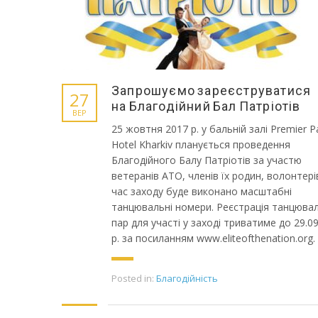
Запрошуємо зареєструватися
27
на Благодійний Бал Патріотів
ВЕР
25 жовтня 2017 р. у бальній залі Premier P
Hotel Kharkiv планується проведення
Благодійного Балу Патріотів за участю
ветеранів АТО, членів їх родин, волонтерів
час заходу буде виконано масштабні
танцювальні номери. Реєстрація танцюва
пар для участі у заході триватиме до 29.0
р. за посиланням www.eliteofthenation.org.
Posted in:
Благодійність