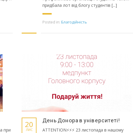
придбала лот від блогу студентів [...]
Posted in:
Благодійність
День Донора в університеті!
20
та при
ATTENTION⚡⚡⚡ 23 листопада в нашому
ЛИС