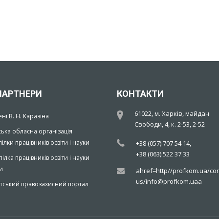
ПАРТНЕРИ
КОНТАКТИ
61022, м. Харків, майдан
ені В. Н. Каразіна
Свободи, 4, к. 2-53, 2-52
ська обласна організація
ілки працівників освіти і науки
+38 (057) 707 54 14,
+38 (063) 522 37 33
ілка працівників освіти і науки
и
ahref=http//profkom.ua/con
us/info@profkom.uaa
тський правозахисний портал