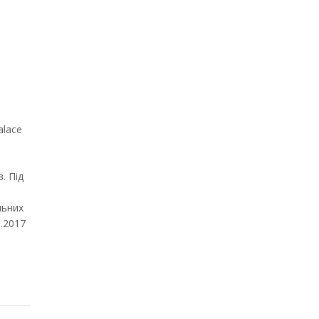
alace
. Під
льних
9.2017