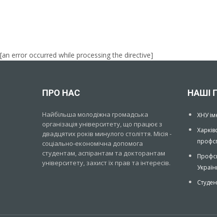
[an error occurred while processing the directive]
[an error occurred while processing the directive]
ПРО НАС
НАШІ 
Найбільша молодіжна громадська
ХНУ ім
організація університету, що працює з
Харків
двадцятих років минулого століття. Місія -
профсп
соціально-економічна допомога
студентам, аспірантам та докторантам
Профсп
університету, захист їх прав та інтересів.
Україн
Студен