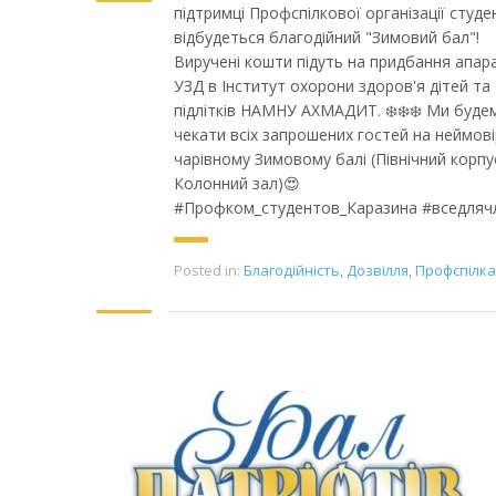
підтримці Профспілкової організації студе
відбудеться благодійний "Зимовий бал"!
Виручені кошти підуть на придбання апар
УЗД в Інститут охорони здоров'я дітей та
підлітків НАМНУ АХМАДИТ. ❄️❄️❄️ Ми буде
чекати всіх запрошених гостей на неймові
чарівному Зимовому балі (Північний корпу
Колонний зал)😍
#Профком_студентов_Каразина #вседля
Posted in:
Благодійність
,
Дозвілля
,
Профспілка