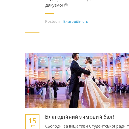
Дякуємо! 👼
Posted in:
Благодійність
Благодійний зимовий бал!
15
Сьогодні за ініціативи Студентської ради 
ГРУ