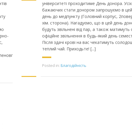
нтів
університеті проходитиме День донора. Усіх
бажаючих стати донором запрошуємо в це
ату
день до медпункту (Головний корпус, 2пове
хім. сторона). Нагадуємо, що в цей день до
мо
будуть звільнені від пар, а також матимуть
рно-
офіційне звільнення в будь-який день семест
с,
Після здачі крові на вас чекатимуть солодощ
теплий чай. Приходьте! [...]
членовпрофсоюза
Posted in:
Благодійність