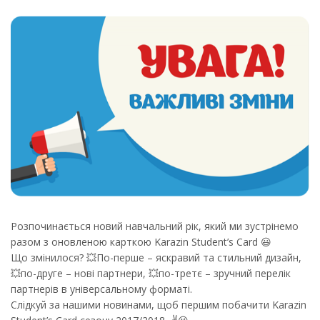
Розпочинається новий навчальний рік, який ми зустрінемо
разом з оновленою карткою Karazin Student’s Card 😃
Що змінилося? 💥По-перше – яскравий та стильний дизайн,
💥по-друге – нові партнери, 💥по-третє – зручний перелік
партнерів в універсальному форматі.
Слідкуй за нашими новинами, щоб першим побачити Karazin