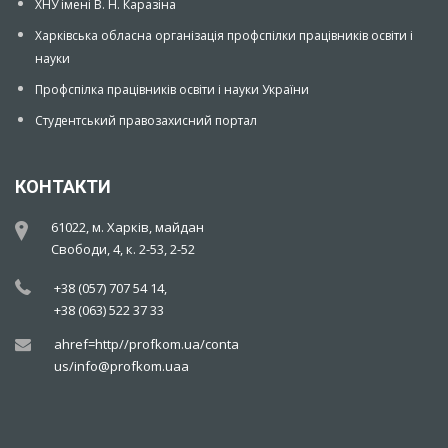
ХНУ імені В. Н. Каразіна
Харківська обласна організація профспілки працівників освіти і
науки
Профспілка працівників освіти і науки України
Студентський правозахисний портал
КОНТАКТИ
61022, м. Харків, майдан
Свободи, 4, к. 2-53, 2-52
+38 (057) 707 54 14,
+38 (063) 522 37 33
ahref=http//profkom.ua/contact-
us/info@profkom.uaa