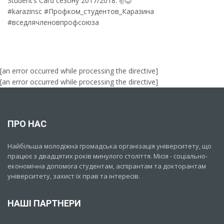
Student’s Card сезону 2017/2018. ✌😉
#karazinsc #Профком_студентов_Каразина
#вседлячленовпрофсоюза
[an error occurred while processing the directive]
[an error occurred while processing the directive]
ПРО НАС
Найбільша молодіжна громадська організація університету, що
працює з двадцятих років минулого століття. Місія - соціально-
економічна допомога студентам, аспірантам та докторантам
університету, захист їх прав та інтересів.
НАШІ ПАРТНЕРИ