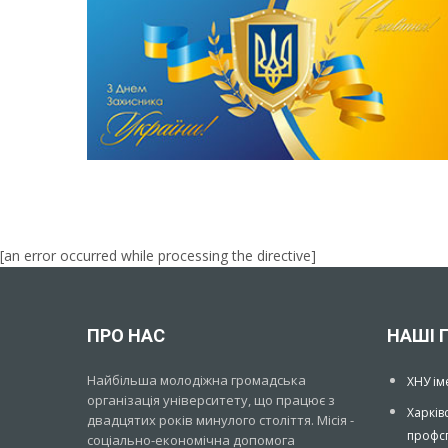
[an error occurred while processing the directive]
[an error occurred while processing the directive]
ПРО НАС
НАШІ 
Найбільша молодіжна громадська
ХНУ ім
організація університету, що працює з
Харків
двадцятих років минулого століття. Місія -
профсп
соціально-економічна допомога