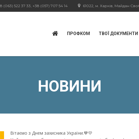
8 (063) 522 37 33, +38 (057) 707 54 14
61022, м. Харків, Майдан Свобо
ПРОФКОМ
ТВОЇ ДОКУМЕНТИ
НОВИНИ
Вітаємо з Днем захисника України.💙💛