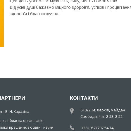
Цей день уособлює мужність, силу, честь і обов’язок!
Від усієї душі бажаємо міцного здоров’я, успіхів і процвітан
здоров’я і благополуччя.
ПАРТНЕРИ
КОНТАКТИ
61022, м. Харків, майдан
ені В. Н. Каразіна
Свободи, 4, к. 2-53, 2-52
ська обласна організація
ілки працівників освіти і науки
+38 (057) 707 54 14,