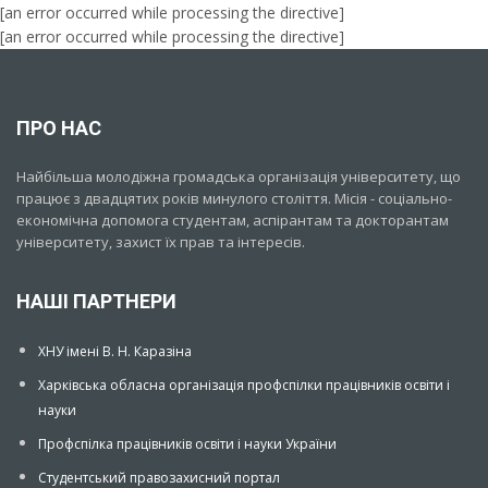
[an error occurred while processing the directive]
[an error occurred while processing the directive]
ПРО НАС
Найбільша молодіжна громадська організація університету, що
працює з двадцятих років минулого століття. Місія - соціально-
економічна допомога студентам, аспірантам та докторантам
університету, захист їх прав та інтересів.
НАШІ ПАРТНЕРИ
ХНУ імені В. Н. Каразіна
Харківська обласна організація профспілки працівників освіти і
науки
Профспілка працівників освіти і науки України
Студентський правозахисний портал